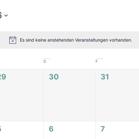
6
Es sind keine anstehenden Veranstaltungen vorhanden.
Hinweis
D
F
0
0
0
29
30
31
n,
Veranstaltungen,
Veranstaltungen,
Veranstal
0
0
0
5
6
7