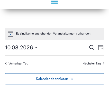
Es sind keine anstehenden Veranstaltungen vorhanden.
Hinweis
Veran
Ve
10.08.2026
Suche
Tag
Datum
An
Such
wählen.
Na
Vorheriger Tag
Nächster Tag
und
Ansic
Kalender abonnieren
Navig