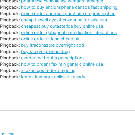
Pingback:
pharmacie canadienne kamagra arnaque
Pingback:
how to buy enclomiphene canada fast shipping
Pingback:
online order androxal purchase no prescription
Pingback:
cheap flexeril cyclobenzaprine for sale usa
Pingback:
cheapest buy dutasteride buy online usa
Pingback:
online order gabapentin medication interactions
Pingback:
online order fildena cheap uk
Pingback:
buy itraconazole overnight cod
Pingback:
buy staxyn generic drug
Pingback:
avodart without a perscriptions
Pingback:
how to order rifaximin generic online usa
Pingback:
xifaxan ups fedex shipping
Pingback:
koupit kamagra online z kanady