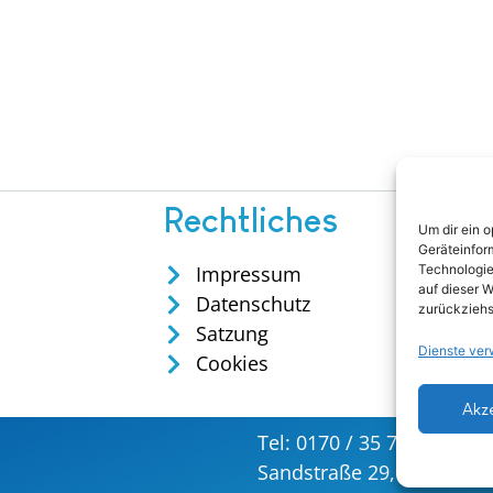
Rechtliches
Um dir ein 
Geräteinfor
Impressum
Technologie
auf dieser W
Datenschutz
zurückziehs
Satzung
Dienste ver
Cookies
Akz
Tel: 0170 / 35 75 165
verw
Sandstraße 29, 57586 Wei