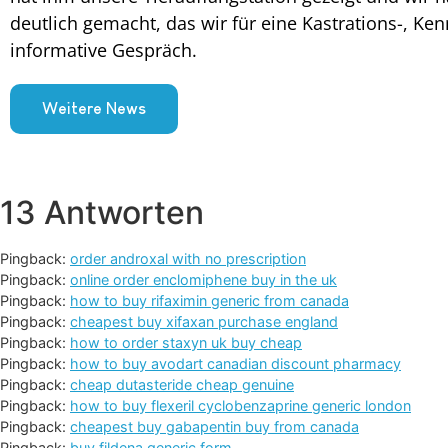
deutlich gemacht, das wir für eine Kastrations-, Ke
informative Gespräch.
Weitere News
13 Antworten
Pingback:
order androxal with no prescription
Pingback:
online order enclomiphene buy in the uk
Pingback:
how to buy rifaximin generic from canada
Pingback:
cheapest buy xifaxan purchase england
Pingback:
how to order staxyn uk buy cheap
Pingback:
how to buy avodart canadian discount pharmacy
Pingback:
cheap dutasteride cheap genuine
Pingback:
how to buy flexeril cyclobenzaprine generic london
Pingback:
cheapest buy gabapentin buy from canada
Pingback:
buy fildena generic form