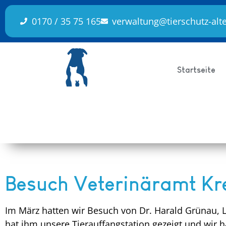
Inhalt
springen
0170 / 35 75 165
verwaltung@tierschutz-alt
Startseite
Besuch Veterinäramt Kre
Im März hatten wir Besuch von Dr. Harald Grünau, L
hat ihm unsere Tierauffangstation gezeigt und wir 