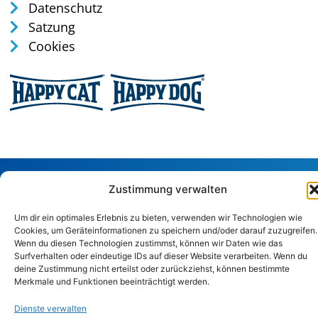
Datenschutz
Satzung
Cookies
Tel: 0170 / 35 75 165
Zustimmung verwalten
verwaltung@tierschutz-altenkirchen.de
Um dir ein optimales Erlebnis zu bieten, verwenden wir Technologien wie
Sandstraße 29, 57586 Weitefeld
Cookies, um Geräteinformationen zu speichern und/oder darauf zuzugreifen.
Wenn du diesen Technologien zustimmst, können wir Daten wie das
Surfverhalten oder eindeutige IDs auf dieser Website verarbeiten. Wenn du
Copyright © 2024. Alle Rechte vorbehalten.
deine Zustimmung nicht erteilst oder zurückziehst, können bestimmte
Merkmale und Funktionen beeinträchtigt werden.
Dienste verwalten