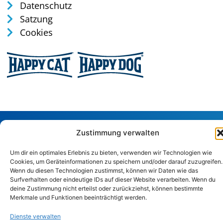
Datenschutz
Satzung
Cookies
Tel: 0170 / 35 75 165
Zustimmung verwalten
verwaltung@tierschutz-altenkirchen.de
Um dir ein optimales Erlebnis zu bieten, verwenden wir Technologien wie
Sandstraße 29, 57586 Weitefeld
Cookies, um Geräteinformationen zu speichern und/oder darauf zuzugreifen.
Wenn du diesen Technologien zustimmst, können wir Daten wie das
Surfverhalten oder eindeutige IDs auf dieser Website verarbeiten. Wenn du
Copyright © 2024. Alle Rechte vorbehalten.
deine Zustimmung nicht erteilst oder zurückziehst, können bestimmte
Merkmale und Funktionen beeinträchtigt werden.
Dienste verwalten