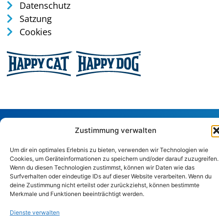
Datenschutz
Satzung
Cookies
Tel: 0170 / 35 75 165
Zustimmung verwalten
verwaltung@tierschutz-altenkirchen.de
Um dir ein optimales Erlebnis zu bieten, verwenden wir Technologien wie
Sandstraße 29, 57586 Weitefeld
Cookies, um Geräteinformationen zu speichern und/oder darauf zuzugreifen.
Wenn du diesen Technologien zustimmst, können wir Daten wie das
Surfverhalten oder eindeutige IDs auf dieser Website verarbeiten. Wenn du
Copyright © 2024. Alle Rechte vorbehalten.
deine Zustimmung nicht erteilst oder zurückziehst, können bestimmte
Merkmale und Funktionen beeinträchtigt werden.
Dienste verwalten