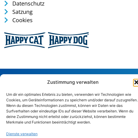
Datenschutz
Satzung
Cookies
Tel: 0170 / 35 75 165
Zustimmung verwalten
verwaltung@tierschutz-altenkirchen.de
Um dir ein optimales Erlebnis zu bieten, verwenden wir Technologien wie
Sandstraße 29, 57586 Weitefeld
Cookies, um Geräteinformationen zu speichern und/oder darauf zuzugreifen.
Wenn du diesen Technologien zustimmst, können wir Daten wie das
Surfverhalten oder eindeutige IDs auf dieser Website verarbeiten. Wenn du
Copyright © 2024. Alle Rechte vorbehalten.
deine Zustimmung nicht erteilst oder zurückziehst, können bestimmte
Merkmale und Funktionen beeinträchtigt werden.
Dienste verwalten