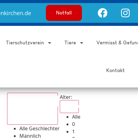
enkirchen.de
Notfall
Tierschutzverein
Tiere
Vermisst & Gefun
Kontakt
Alter:
Alle
Alle
Alle Geschlechter
0
Alle Geschlechter
1
Männlich