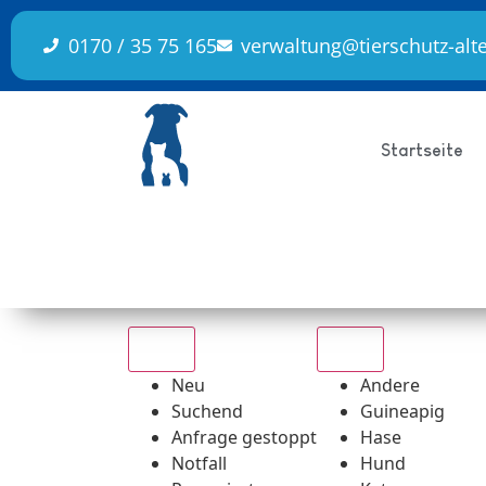
Inhalt
springen
0170 / 35 75 165
verwaltung@tierschutz-alt
Startseite
Alle
Alle
Neu
Andere
Suchend
Guineapig
Anfrage gestoppt
Hase
Notfall
Hund