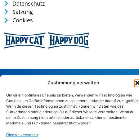
Datenschutz
Satzung
Cookies
Tel: 0170 / 35 75 165
Zustimmung verwalten
verwaltung@tierschutz-altenkirchen.de
Um dir ein optimales Erlebnis zu bieten, verwenden wir Technologien wie
Sandstraße 29, 57586 Weitefeld
Cookies, um Geräteinformationen zu speichern und/oder darauf zuzugreifen.
Wenn du diesen Technologien zustimmst, können wir Daten wie das
Surfverhalten oder eindeutige IDs auf dieser Website verarbeiten. Wenn du
Copyright © 2024. Alle Rechte vorbehalten.
deine Zustimmung nicht erteilst oder zurückziehst, können bestimmte
Merkmale und Funktionen beeinträchtigt werden.
Dienste verwalten