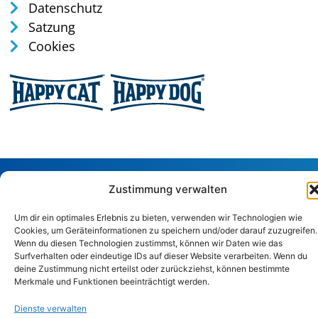
Datenschutz
Satzung
Cookies
Tel: 0170 / 35 75 165
Zustimmung verwalten
verwaltung@tierschutz-altenkirchen.de
Um dir ein optimales Erlebnis zu bieten, verwenden wir Technologien wie
Sandstraße 29, 57586 Weitefeld
Cookies, um Geräteinformationen zu speichern und/oder darauf zuzugreifen.
Wenn du diesen Technologien zustimmst, können wir Daten wie das
Surfverhalten oder eindeutige IDs auf dieser Website verarbeiten. Wenn du
Copyright © 2024. Alle Rechte vorbehalten.
deine Zustimmung nicht erteilst oder zurückziehst, können bestimmte
Merkmale und Funktionen beeinträchtigt werden.
Dienste verwalten