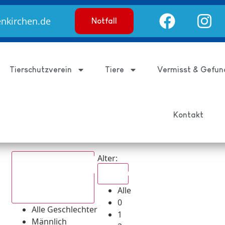
enkirchen.de
Notfall
Tierschutzverein
Tiere
Vermisst & Gefun
Kontakt
Alter:
Alle
Alle
Alle Geschlechter
0
Alle Geschlechter
1
Männlich