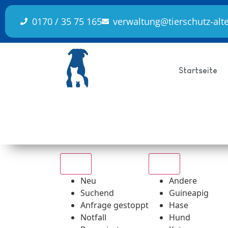
Inhalt
springen
0170 / 35 75 165
verwaltung@tierschutz-alt
Startseite
Alle
Alle
Neu
Andere
Suchend
Guineapig
Anfrage gestoppt
Hase
Notfall
Hund