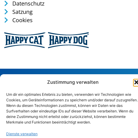
Datenschutz
Satzung
Cookies
Tel: 0170 / 35 75 165
Zustimmung verwalten
verwaltung@tierschutz-altenkirchen.de
Um dir ein optimales Erlebnis zu bieten, verwenden wir Technologien wie
Sandstraße 29, 57586 Weitefeld
Cookies, um Geräteinformationen zu speichern und/oder darauf zuzugreifen.
Wenn du diesen Technologien zustimmst, können wir Daten wie das
Surfverhalten oder eindeutige IDs auf dieser Website verarbeiten. Wenn du
Copyright © 2024. Alle Rechte vorbehalten.
deine Zustimmung nicht erteilst oder zurückziehst, können bestimmte
Merkmale und Funktionen beeinträchtigt werden.
Dienste verwalten