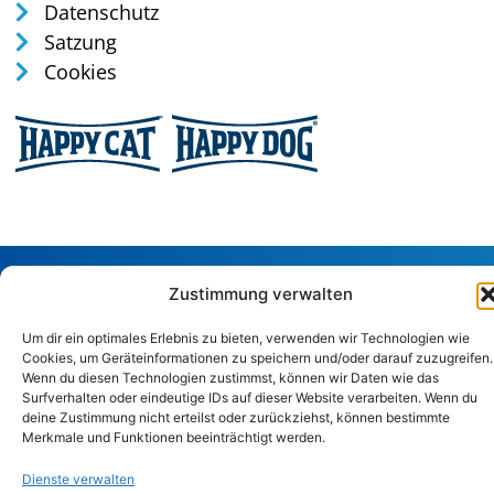
Datenschutz
Satzung
Cookies
Tel: 0170 / 35 75 165
Zustimmung verwalten
verwaltung@tierschutz-altenkirchen.de
Um dir ein optimales Erlebnis zu bieten, verwenden wir Technologien wie
Sandstraße 29, 57586 Weitefeld
Cookies, um Geräteinformationen zu speichern und/oder darauf zuzugreifen.
Wenn du diesen Technologien zustimmst, können wir Daten wie das
Surfverhalten oder eindeutige IDs auf dieser Website verarbeiten. Wenn du
Copyright © 2024. Alle Rechte vorbehalten.
deine Zustimmung nicht erteilst oder zurückziehst, können bestimmte
Merkmale und Funktionen beeinträchtigt werden.
Dienste verwalten