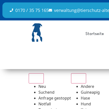
Inhalt
springen
0170 / 35 75 165
verwaltung@tierschutz-alt
Startseite
Alle
Alle
Neu
Andere
Suchend
Guineapig
Anfrage gestoppt
Hase
Notfall
Hund