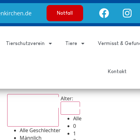
enkirchen.de
Notfall
Tierschutzverein
Tiere
Vermisst & Gefun
Kontakt
Alter:
Alle
Alle
Alle Geschlechter
0
Alle Geschlechter
1
Männlich