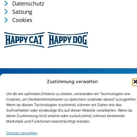
Datenschutz
Satzung
Cookies
Tel: 0170 / 35 75 165
Zustimmung verwalten
verwaltung@tierschutz-altenkirchen.de
Um dir ein optimales Erlebnis zu bieten, verwenden wir Technologien wie
Sandstraße 29, 57586 Weitefeld
Cookies, um Geräteinformationen zu speichern und/oder darauf zuzugreifen.
Wenn du diesen Technologien zustimmst, können wir Daten wie das
Surfverhalten oder eindeutige IDs auf dieser Website verarbeiten. Wenn du
Copyright © 2024. Alle Rechte vorbehalten.
deine Zustimmung nicht erteilst oder zurückziehst, können bestimmte
Merkmale und Funktionen beeinträchtigt werden.
Dienste verwalten