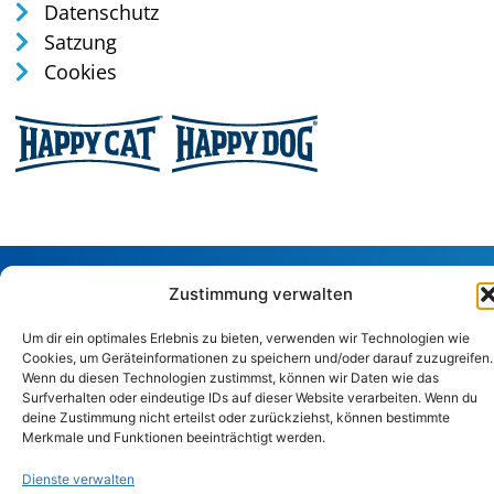
Datenschutz
Satzung
Cookies
Tel: 0170 / 35 75 165
Zustimmung verwalten
verwaltung@tierschutz-altenkirchen.de
Um dir ein optimales Erlebnis zu bieten, verwenden wir Technologien wie
Sandstraße 29, 57586 Weitefeld
Cookies, um Geräteinformationen zu speichern und/oder darauf zuzugreifen.
Wenn du diesen Technologien zustimmst, können wir Daten wie das
Surfverhalten oder eindeutige IDs auf dieser Website verarbeiten. Wenn du
Copyright © 2024. Alle Rechte vorbehalten.
deine Zustimmung nicht erteilst oder zurückziehst, können bestimmte
Merkmale und Funktionen beeinträchtigt werden.
Dienste verwalten